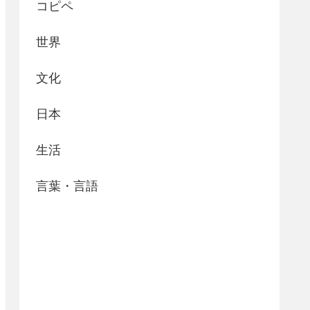
コピペ
世界
文化
日本
生活
言葉・言語