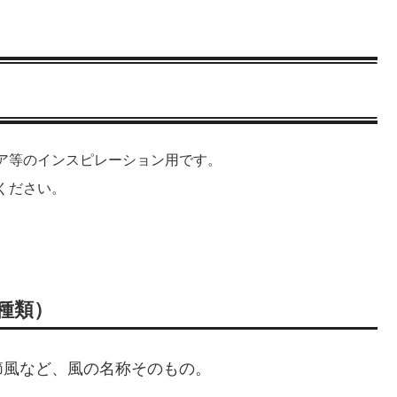
ア等のインスピレーション用です。
ください。
種類）
節風など、風の名称そのもの。