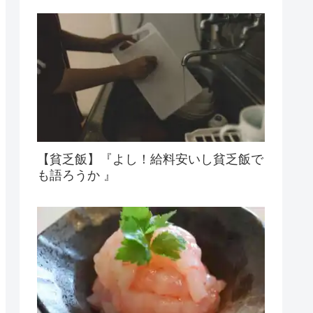
【貧乏飯】『よし！給料安いし貧乏飯で
も語ろうか 』