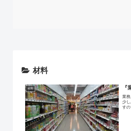
材料
『
材料
業務
少し
すの