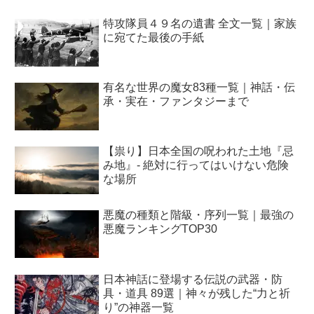
特攻隊員４９名の遺書 全文一覧｜家族
に宛てた最後の手紙
有名な世界の魔女83種一覧｜神話・伝
承・実在・ファンタジーまで
【祟り】日本全国の呪われた土地『忌
み地』- 絶対に行ってはいけない危険
な場所
悪魔の種類と階級・序列一覧｜最強の
悪魔ランキングTOP30
日本神話に登場する伝説の武器・防
具・道具 89選｜神々が残した“力と祈
り”の神器一覧